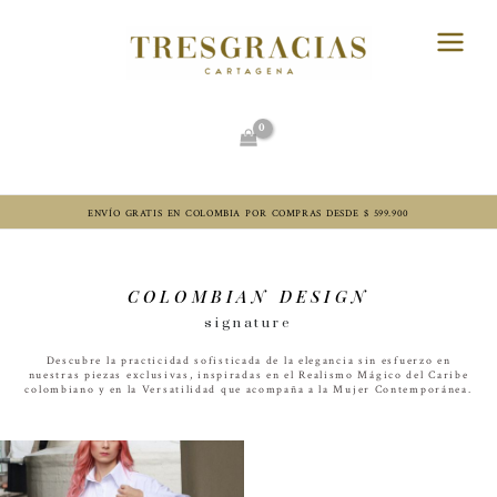
Ir
Main
al
Menu
contenido
ENVÍO GRATIS EN COLOMBIA POR COMPRAS DESDE $ 599.900
COLOMBIAN DESIGN
signature
Descubre la practicidad sofisticada de la elegancia sin esfuerzo en
nuestras piezas exclusivas, inspiradas en el
Realismo Mágico del Caribe
colombiano
y en la
Versatilidad que acompaña a la Mujer Contemporánea.
El
El
precio
precio
original
actual
era:
es: