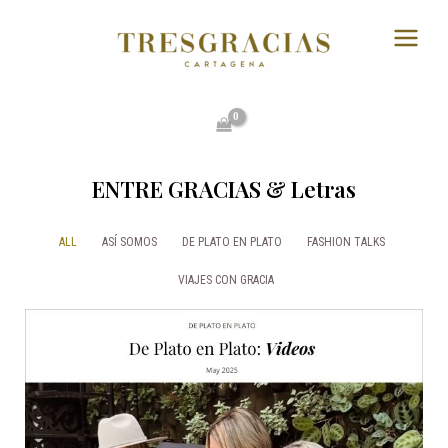
Ir
Main
al
Menu
contenido
ENTRE GRACIAS
&
Letras
ALL
ASÍ SOMOS
DE PLATO EN PLATO
FASHION TALKS
VIAJES CON GRACIA