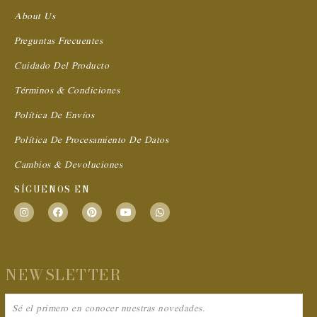
About Us
Preguntas Frecuentes
Cuidado Del Producto
Términos & Condiciones
Política De Envíos
Política De Procesamiento De Datos
Cambios & Devoluciones
SÍGUENOS EN
I
F
P
Y
W
n
a
i
o
h
s
c
n
u
a
t
e
t
t
t
a
b
e
u
s
g
o
r
b
a
NEWSLETTER
r
o
e
e
p
a
k
s
p
m
t