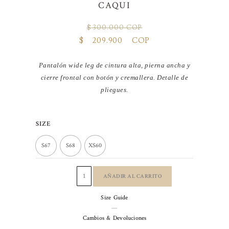
CAQUI
$
300.000 COP
El
El
$
209.900 COP
precio
precio
original
actual
Pantalón wide leg de cintura alta, pierna ancha y
era:
es:
cierre frontal con botón y cremallera. Detalle de
$ 300.000 COP.
$ 209.900 COP.
pliegues.
PANTALÓN
SIZE
WIDE
S67
LEG
S68
XS60
PINZAS
CAQUI
AÑADIR AL CARRITO
cantidad
Size Guide
—
Cambios & Devoluciones