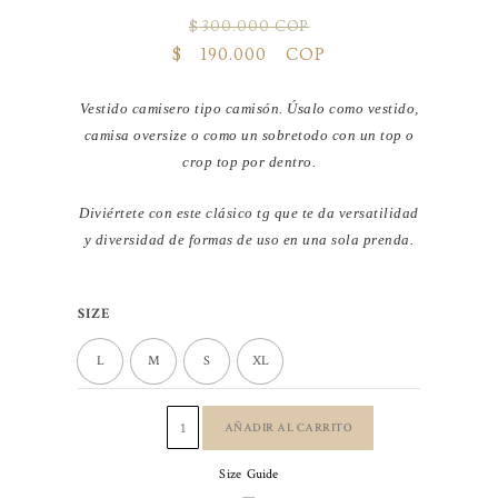
$
300.000 COP
El
El
$
190.000 COP
precio
precio
original
actual
Vestido camisero tipo camisón. Úsalo como vestido,
era:
es:
camisa oversize o como un sobretodo con un top o
$ 300.000 COP.
$ 190.000 COP.
crop top por dentro.
Diviértete con este clásico tg que te da versatilidad
y diversidad de formas de uso en una sola prenda.
VESTIDO
SIZE
CAMISERO
L
ALGODÓN
M
S
XL
ROSA
cantidad
AÑADIR AL CARRITO
Size Guide
—