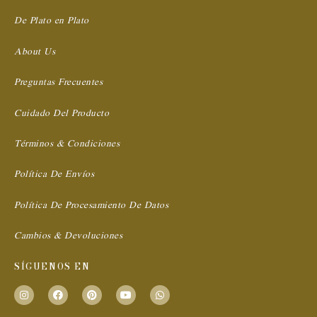
De Plato en Plato
About Us
Preguntas Frecuentes
Cuidado Del Producto
Términos & Condiciones
Política De Envíos
Política De Procesamiento De Datos
Cambios & Devoluciones
SÍGUENOS EN
I
F
P
Y
W
n
a
i
o
h
s
c
n
u
a