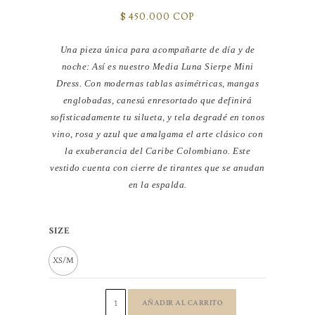
$
450.000 COP
Una pieza única para acompañarte de día y de
noche: Así es nuestro Media Luna Sierpe Mini
Dress. Con modernas tablas asimétricas, mangas
englobadas, canesú enresortado que definirá
sofisticadamente tu silueta, y tela degradé en tonos
vino, rosa y azul que amalgama el arte clásico con
la exuberancia del Caribe Colombiano. Este
vestido cuenta con cierre de tirantes que se anudan
en la espalda.
VESTIDO
SIZE
CORTO
XS/M
LARGO
AJUSTABLE
PLIEGUES
AÑADIR AL CARRITO
VINO