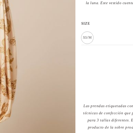
la luna. Este vestido cuent
VEST
SIZE
LAR
XS/M
SEDA
ESCO
V
MAN
ABU
cantid
Las prendas etiquetadas con
técnicas de confección que
para 3 tallas diferentes.
producto de la sobre prod