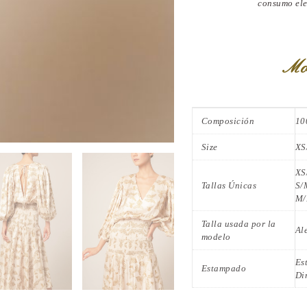
consumo ele
Mo
Composición
10
Size
XS
XS
Tallas Únicas
S/
M/
Talla usada por la
Al
modelo
Es
Estampado
Di