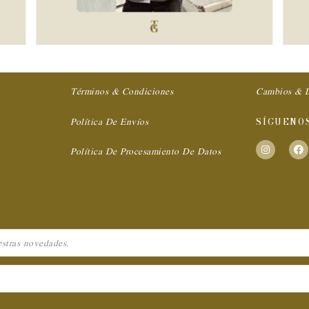
Términos & Condiciones
Cambios & D
Política De Envíos
SÍGUENO
Política De Procesamiento De Datos
I
F
n
a
s
c
t
e
a
b
g
o
r
o
a
k
m