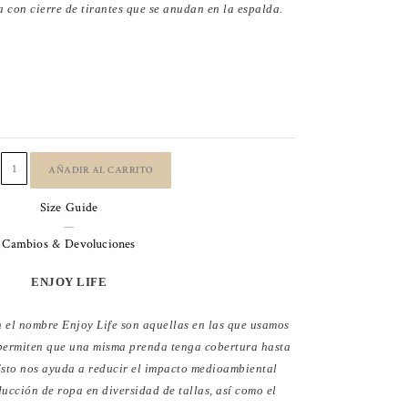
a con cierre de tirantes que se anudan en la espalda.
IDO
GO
TE
AÑADIR AL CARRITO
GA
Size Guide
LLONADA
—
ad
Cambios & Devoluciones
ENJOY LIFE
 el nombre Enjoy Life son aquellas en las que usamos
 permiten que una misma prenda tenga cobertura hasta
 Esto nos ayuda a reducir el impacto medioambiental
ucción de ropa en diversidad de tallas, así como el