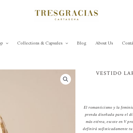
op
Collections & Capsules
Blog
About Us
Contá
VESTIDO LA
El romanticismo y la femini
prenda diseñada para el dí
más etérea, escote en V pr
definirá sofisticadamente tu 