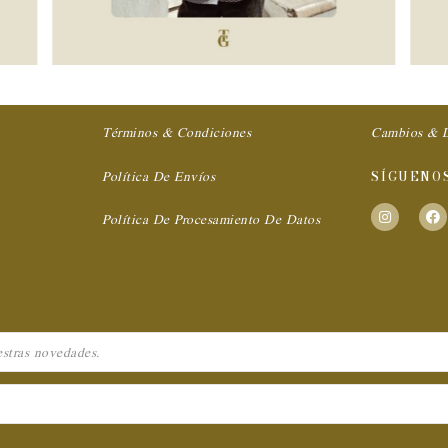
Términos & Condiciones
Cambios & D
Política De Envíos
SÍGUENO
Política De Procesamiento De Datos
I
F
n
a
s
c
t
e
a
b
g
o
r
o
a
k
m