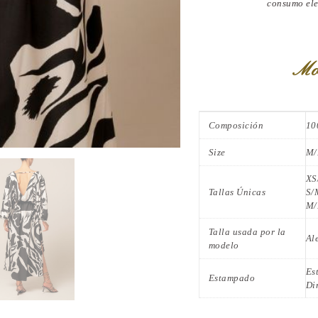
consumo ele
Mo
Composición
10
Size
M/
XS
Tallas Únicas
S/
M/
Talla usada por la
Al
modelo
Es
Estampado
Di