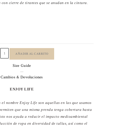
 con cierre de tirantes que se anudan en la cintura.
IDO
GO
GA
LLONADA
AÑADIR AL CARRITO
A
Size Guide
ad
—
Cambios & Devoluciones
ENJOY LIFE
 el nombre Enjoy Life son aquellas en las que usamos
 permiten que una misma prenda tenga cobertura hasta
 Esto nos ayuda a reducir el impacto medioambiental
ucción de ropa en diversidad de tallas, así como el