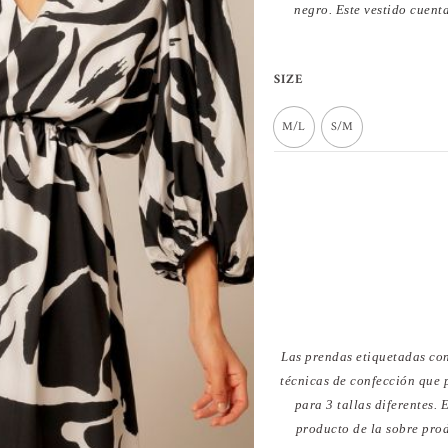
negro. Este vestido cuenta
VEST
SIZE
LAR
M/L
S/M
SEDA
MAN
ABU
CEBR
cantid
Las prendas etiquetadas con
técnicas de confección que
para 3 tallas diferentes.
producto de la sobre prod