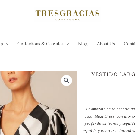
op
Collections & Capsules
Blog
About Us
Contá
VESTIDO LAR
Enamórate de la practicida
Juan Maxi Dress, con glorio
profundo en frente y espalda
espalda y aberturas laterale