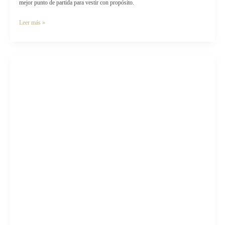
mejor punto de partida para vestir con propósito.
Leer más »
5
Maneras
de
honrar
tu
cuerpo
con
la
ropa
que
eliges