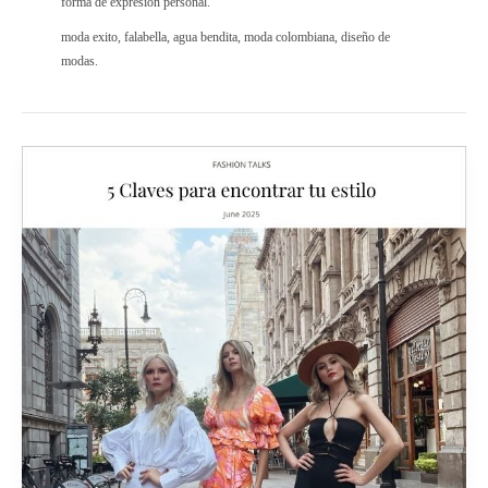
forma de expresión personal.
moda exito, falabella, agua bendita, moda colombiana, diseño de
modas.
5
claves
para
encontrar
tu
estilo
personal
sin
seguir
cada
tendencia